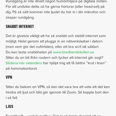
Rundgång är inte direkt någon humörhöjare på digitala möten.
För att undvika detta så ha gärna hörlurar (eller head-set) på
dig. På så sätt kommer inte ljudet du hör in i din mikrofon och
skapar rundgång.
SNABBT INTERNET
Det är givetvis viktigt att ha så snabbt och stabilt internet som
möjligt. Helst genom att plugga in en nätverkskabel i datorn
(men vem gör det nuförtiden), eller ett bra wi-fi då såklart.
Du kan testa snabbheten på
www.bredbandskollen.se
.
Sitter du en bit ifrån routern och tycker att internet går segt?
Sådana här extenders
har hjälpt mig att få bättre ”krut i linan”
på hemmakontoret.
VPN
Sitter du bakom en VPN, så kan det vara bra att veta att det kan
hindra att ljud och bild går igenom till Zoom. Så koppla bort den
i så fall.
LJUS