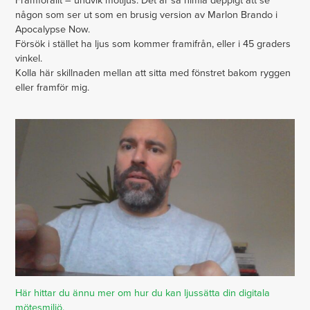
Framförallt – undvik motljus. Det är så himla deppigt att se
någon som ser ut som en brusig version av Marlon Brando i
Apocalypse Now.
Försök i stället ha ljus som kommer framifrån, eller i 45 graders
vinkel.
Kolla här skillnaden mellan att sitta med fönstret bakom ryggen
eller framför mig.
Här hittar du ännu mer om hur du kan ljussätta din digitala
mötesmiljö.