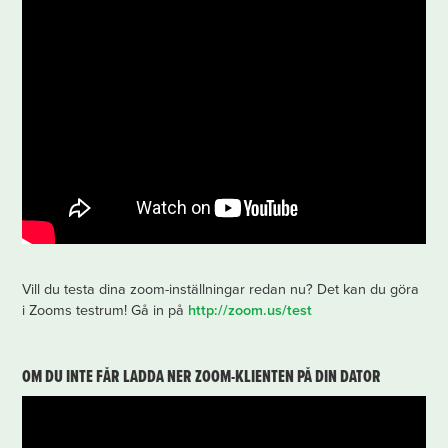
Vill du testa dina zoom-inställningar redan nu? Det kan du göra
i Zooms testrum! Gå in på
http://zoom.us/test
OM DU INTE FÅR LADDA NER ZOOM-KLIENTEN PÅ DIN DATOR