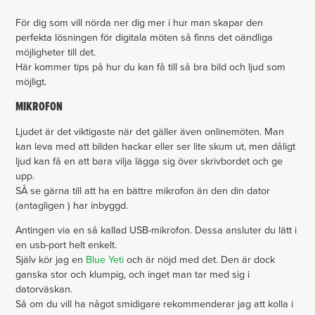
För dig som vill nörda ner dig mer i hur man skapar den
perfekta lösningen för digitala möten så finns det oändliga
möjligheter till det.
Här kommer tips på hur du kan få till så bra bild och ljud som
möjligt.
MIKROFON
Ljudet är det viktigaste när det gäller även onlinemöten. Man
kan leva med att bilden hackar eller ser lite skum ut, men dåligt
ljud kan få en att bara vilja lägga sig över skrivbordet och ge
upp.
SÅ se gärna till att ha en bättre mikrofon än den din dator
(antagligen ) har inbyggd.
Antingen via en så kallad USB-mikrofon. Dessa ansluter du lätt i
en usb-port helt enkelt.
Själv kör jag en
Blue Yeti
och är nöjd med det. Den är dock
ganska stor och klumpig, och inget man tar med sig i
datorväskan.
Så om du vill ha något smidigare rekommenderar jag att kolla i