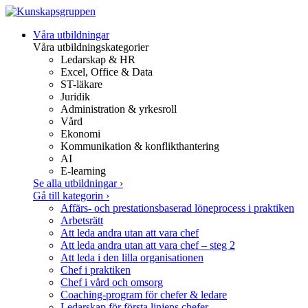
Gå
Våra utbildningar
vidare
Våra utbildningskategorier
till
Ledarskap & HR
innehåll
Excel, Office & Data
ST-läkare
Juridik
Administration & yrkesroll
Vård
Ekonomi
Kommunikation & konflikthantering
AI
E-learning
Se alla utbildningar
›
Gå till kategorin
›
Affärs- och prestationsbaserad löneprocess i praktiken
Arbetsrätt
Att leda andra utan att vara chef
Att leda andra utan att vara chef – steg 2
Att leda i den lilla organisationen
Chef i praktiken
Chef i vård och omsorg
Coaching-program för chefer & ledare
Ledarskap för första linjens chefer