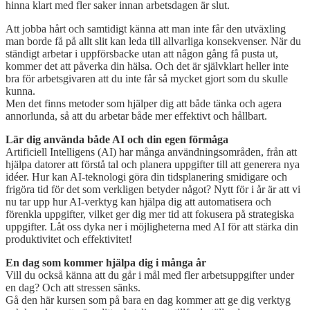
hinna klart med fler saker innan arbetsdagen är slut.
Att jobba hårt och samtidigt känna att man inte får den utväxling
man borde få på allt slit kan leda till allvarliga konsekvenser. När du
ständigt arbetar i uppförsbacke utan att någon gång få pusta ut,
kommer det att påverka din hälsa. Och det är självklart heller inte
bra för arbetsgivaren att du inte får så mycket gjort som du skulle
kunna.
Men det finns metoder som hjälper dig att både tänka och agera
annorlunda, så att du arbetar både mer effektivt och hållbart.
Lär dig använda både AI och din egen förmåga
Artificiell Intelligens (AI) har många användningsområden, från att
hjälpa datorer att förstå tal och planera uppgifter till att generera nya
idéer. Hur kan AI-teknologi göra din tidsplanering smidigare och
frigöra tid för det som verkligen betyder något? Nytt för i år är att vi
nu tar upp hur AI-verktyg kan hjälpa dig att automatisera och
förenkla uppgifter, vilket ger dig mer tid att fokusera på strategiska
uppgifter. Låt oss dyka ner i möjligheterna med AI för att stärka din
produktivitet och effektivitet!
En dag som kommer hjälpa dig i många år
Vill du också känna att du går i mål med fler arbetsuppgifter under
en dag? Och att stressen sänks.
Gå den här kursen som på bara en dag kommer att ge dig verktyg