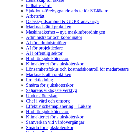
Ledarskap för läkare
Palliativ vård
Sjukdomsförebyggande arbete för ST-läkare
Arbetsrätt
Dataskyddsombud & GDPR-ansvariga
Marknadsrätt i praktiken
Maskinsäkerhet – nya maskinförordningen
Administratör och koordinator
AI för administratörer
AI för projektledare
AI i offentlig sektor
Hud för sjuksköterskor
Klimakteriet för sjuksköterskor
Lönsamhetsfokus och kostnadskontroll för medarbetare
Marknadsrätt i praktiken
Projektledning
Smärta för sjuksköterskor
Säljarens viktigaste verktyg
Undersköterskan
Chef i vård och omsorg
Effektiv schemaplanering – Läkare
Hud för sjuksköterskor
Klimakteriet för sjuksköterskor
Samverkan vid vårdövergångar
Smärta för sjuksköterskor