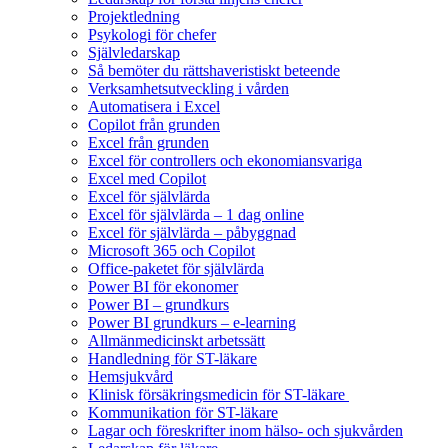
Projektledning
Psykologi för chefer
Självledarskap
Så bemöter du rättshaveristiskt beteende
Verksamhetsutveckling i vården
Automatisera i Excel
Copilot från grunden
Excel från grunden
Excel för controllers och ekonomiansvariga
Excel med Copilot
Excel för självlärda
Excel för självlärda – 1 dag online
Excel för självlärda – påbyggnad
Microsoft 365 och Copilot
Office-paketet för självlärda
Power BI för ekonomer
Power BI – grundkurs
Power BI grundkurs – e-learning
Allmänmedicinskt arbetssätt
Handledning för ST-läkare
Hemsjukvård
Klinisk försäkringsmedicin för ST-läkare
Kommunikation för ST-läkare
Lagar och föreskrifter inom hälso- och sjukvården