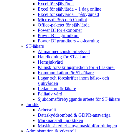
Excel för självlärda
Excel för självlärda – 1 dag online
Excel för självlärda – påbyggnad
Microsoft 365 och Copilot
Office-paketet för självlärda
Power BI för ekonomer
Power BI – grundkurs
Power BI grundkurs – e-learning
ST-läkare
Allmänmedicinskt arbetssätt
Handledning för ST-läkare
Hemsjukvård
Klinisk försäkringsmedicin för ST-läkare
Kommunikation för ST-läkare
Lagar och föreskrifter inom hälso- och
sjukvården
Ledarskap för läkare
Palliativ vård
Sjukdomsförebyggande arbete för ST-läkare
Juridik
Arbetsrätt
Dataskyddsombud & GDPR-ansvariga
Marknadsrätt i praktiken
Maskinsäkerhet – nya maskinförordningen
Administration & yrkesroll