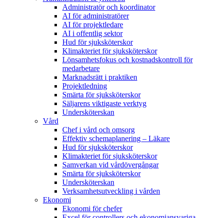
Administratör och koordinator
AI för administratörer
AI för projektledare
AI i offentlig sektor
Hud för sjuksköterskor
Klimakteriet för sjuksköterskor
Lönsamhetsfokus och kostnadskontroll för
medarbetare
Marknadsrätt i praktiken
Projektledning
Smärta för sjuksköterskor
Säljarens viktigaste verktyg
Undersköterskan
Vård
Chef i vård och omsorg
Effektiv schemaplanering – Läkare
Hud för sjuksköterskor
Klimakteriet för sjuksköterskor
Samverkan vid vårdövergångar
Smärta för sjuksköterskor
Undersköterskan
Verksamhetsutveckling i vården
Ekonomi
Ekonomi för chefer
Excel för controllers och ekonomiansvariga