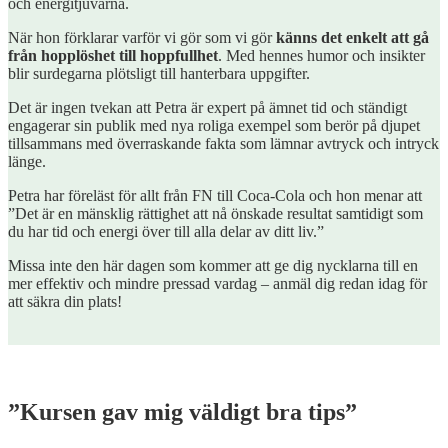
och energitjuvarna.
När hon förklarar varför vi gör som vi gör
känns det enkelt att gå
från hopplöshet till hoppfullhet
. Med hennes humor och insikter
blir surdegarna plötsligt till hanterbara uppgifter.
Det är ingen tvekan att Petra är expert på ämnet tid och ständigt
engagerar sin publik med nya roliga exempel som berör på djupet
tillsammans med överraskande fakta som lämnar avtryck och intryck
länge.
Petra har föreläst för allt från FN till Coca-Cola och hon menar att
”Det är en mänsklig rättighet att nå önskade resultat samtidigt som
du har tid och energi över till alla delar av ditt liv.”
Missa inte den här dagen som kommer att ge dig nycklarna till en
mer effektiv och mindre pressad vardag – anmäl dig redan idag för
att säkra din plats!
”Kursen gav mig väldigt bra tips”