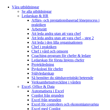
Våra utbildningar
Se alla utbildningar
Ledarskap & HR
Affärs- och prestationsbaserad löneprocess i
praktiken
Arbetsrätt
Att leda andra utan att vara chef
Att leda andra utan att vara chef – steg 2
Att leda i den lilla organisationen
Chef i praktiken
Chef i vård och omsorg
Coaching-program för chefer & ledare
Ledarskap för första linjens chefer
Projektledning
Psykologi för chefer
Självledarskap
Så bemöter du rättshaveristiskt beteende
Verksamhetsutveckling i vården
Excel, Office & Data
Automatisera i Excel
Copilot från grunden
Excel från grunden
Excel för controllers och ekonomiansvariga
Excel med Copilot