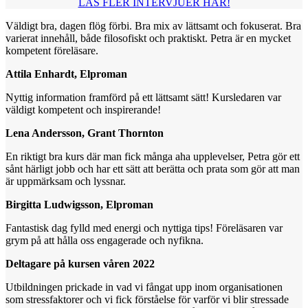
LÄS FLER INTERVJUER HÄR!
Väldigt bra, dagen flög förbi. Bra mix av lättsamt och fokuserat. Bra
varierat innehåll, både filosofiskt och praktiskt. Petra är en mycket
kompetent föreläsare.
Attila Enhardt, Elproman
Nyttig information framförd på ett lättsamt sätt! Kursledaren var
väldigt kompetent och inspirerande!
Lena Andersson, Grant Thornton
En riktigt bra kurs där man fick många aha upplevelser, Petra gör ett
sånt härligt jobb och har ett sätt att berätta och prata som gör att man
är uppmärksam och lyssnar.
Birgitta Ludwigsson, Elproman
Fantastisk dag fylld med energi och nyttiga tips! Föreläsaren var
grym på att hålla oss engagerade och nyfikna.
Deltagare på kursen våren 2022
Utbildningen prickade in vad vi fångat upp inom organisationen
som stressfaktorer och vi fick förståelse för varför vi blir stressade