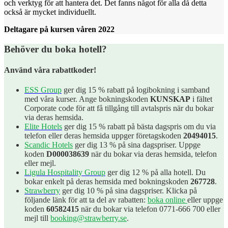
och verktyg för att hantera det. Det fanns något för alla då detta
också är mycket individuellt.
Deltagare på kursen våren 2022
Behöver du boka hotell?
Använd våra rabattkoder!
ESS Group
ger dig 15 % rabatt på logibokning i samband
med våra kurser. Ange bokningskoden
KUNSKAP
i fältet
Corporate code för att få tillgång till avtalspris när du bokar
via deras hemsida.
Elite Hotels
ger dig 15 % rabatt på bästa dagspris om du via
telefon eller deras hemsida uppger företagskoden
20494015
.
Scandic Hotels
ger dig 13 % på sina dagspriser. Uppge
koden
D000038639
när du bokar via deras hemsida, telefon
eller mejl.
Ligula Hospitality Group
ger dig 12 % på alla hotell. Du
bokar enkelt på deras hemsida med bokningskoden
267728
.
Strawberry
ger dig 10 % på sina dagspriser. Klicka på
följande länk för att ta del av rabatten:
boka online
eller uppge
koden
60582415
när du bokar via telefon 0771-666 700 eller
mejl till
booking@strawberry.se
.