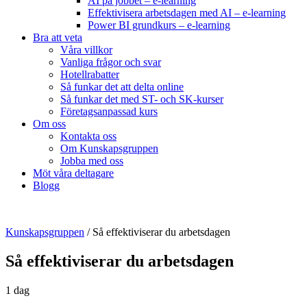
AI på jobbet – e-learning
Effektivisera arbetsdagen med AI – e-learning
Power BI grundkurs – e-learning
Bra att veta
Våra villkor
Vanliga frågor och svar
Hotellrabatter
Så funkar det att delta online
Så funkar det med ST- och SK-kurser
Företagsanpassad kurs
Om oss
Kontakta oss
Om Kunskapsgruppen
Jobba med oss
Möt våra deltagare
Blogg
Kunskapsgruppen
/
Så effektiviserar du arbetsdagen
Så effektiviserar du arbetsdagen
1 dag