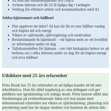
AI som din samarbetspartner och coach
Avlasta hjärnan och låt AI få hjälpa dig i vardagen
Verktyg för effektivt arbete och kommunikation med AI
Jobba hjärnsmart och hållbart
Hur upplever du tiden? Så kan du får en mer hållbar vardag
och frigöra tid och energi
Vikten av självinsikt, självreglering och motivation
Beslutsfattande & hjärnkraft – vår hjärna möts av ett överflöd
av information under en dag
Tallriksmodellen för hjärnan – om vårt biologiska behov av att
befinna oss i olika tidsrum under en dag för att frigöra energi
och leva hållbart
Utbildare med 25 års erfarenhet
Petra Brask har 25 års erfarenhet av att hjälpa kunder att bli mer
tidseffektiva. Hon får alltid toppbetyg av sina deltagare och ger
publiken stor igenkänning och många skratt. Petra baserar alltid sina
föreläsningar på evidensbaserade fakta och hon pratar med
dokumenterad erfarenhet om vikten av självledarskap, planering och
prioritering samt hur du skapar struktur och hanterar de största tids-