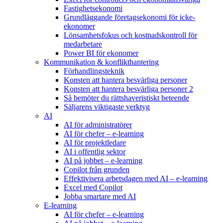
Fastighetsekonomi
Grundläggande företagsekonomi för icke-
ekonomer
Lönsamhetsfokus och kostnadskontroll för
medarbetare
Power BI för ekonomer
Kommunikation & konflikthantering
Förhandlingsteknik
Konsten att hantera besvärliga personer
Konsten att hantera besvärliga personer 2
Så bemöter du rättshaveristiskt beteende
Säljarens viktigaste verktyg
AI
AI för administratörer
AI för chefer – e-learning
AI för projektledare
AI i offentlig sektor
AI på jobbet – e-learning
Copilot från grunden
Effektivisera arbetsdagen med AI – e-learning
Excel med Copilot
Jobba smartare med AI
E-learning
AI för chefer – e-learning