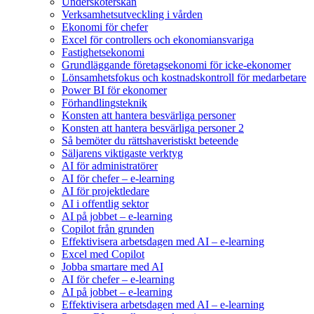
Undersköterskan
Verksamhetsutveckling i vården
Ekonomi för chefer
Excel för controllers och ekonomiansvariga
Fastighetsekonomi
Grundläggande företagsekonomi för icke-ekonomer
Lönsamhetsfokus och kostnadskontroll för medarbetare
Power BI för ekonomer
Förhandlingsteknik
Konsten att hantera besvärliga personer
Konsten att hantera besvärliga personer 2
Så bemöter du rättshaveristiskt beteende
Säljarens viktigaste verktyg
AI för administratörer
AI för chefer – e-learning
AI för projektledare
AI i offentlig sektor
AI på jobbet – e-learning
Copilot från grunden
Effektivisera arbetsdagen med AI – e-learning
Excel med Copilot
Jobba smartare med AI
AI för chefer – e-learning
AI på jobbet – e-learning
Effektivisera arbetsdagen med AI – e-learning