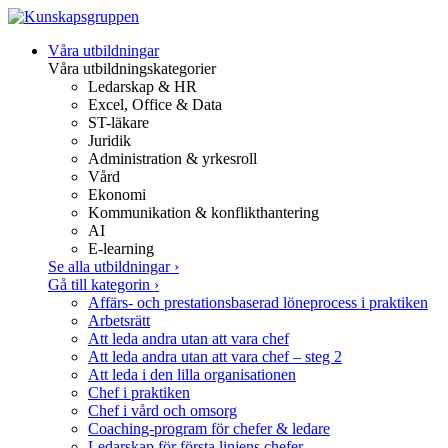
Gå
Våra utbildningar
vidare
Våra utbildningskategorier
till
Ledarskap & HR
innehåll
Excel, Office & Data
ST-läkare
Juridik
Administration & yrkesroll
Vård
Ekonomi
Kommunikation & konflikthantering
AI
E-learning
Se alla utbildningar
›
Gå till kategorin
›
Affärs- och prestationsbaserad löneprocess i praktiken
Arbetsrätt
Att leda andra utan att vara chef
Att leda andra utan att vara chef – steg 2
Att leda i den lilla organisationen
Chef i praktiken
Chef i vård och omsorg
Coaching-program för chefer & ledare
Ledarskap för första linjens chefer