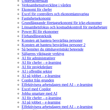
Undersköterskan
Verksamhetsutveckling i vården
Ekonomi för chefer
Excel för controllers och ekonomiansvariga
Fastighetsekonomi
Grundläggande företagsekonomi för icke-ekonomer
Lönsamhetsfokus och kostnadskontroll för medarbetare
Power BI för ekonomer
Förhandlingsteknik
Konsten att hantera besvärliga personer
Konsten att hantera besvärliga personer 2
Så bemöter du rättshaveristiskt beteende
Säljarens viktigaste verktyg
AI för administratörer
AI för chefer – e-learning
AI för projektledare
AI i offentlig sektor
AI på jobbet – e-learning
Copilot från grunden
Effektivisera arbetsdagen med AI – e-learning
Excel med Copilot
Jobba smartare med AI
AI för chefer – e-learning
AI på jobbet – e-learning
Effektivisera arbetsdagen med AI – e-learning