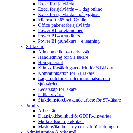
Excel för självlärda
Excel för självlärda – 1 dag online
Excel för självlärda – påbyggnad
Microsoft 365 och Copilot
Office-paketet för självlärda
Power BI för ekonomer
Power BI – grundkurs
Power BI grundkurs – e-learning
ST-läkare
Allmänmedicinskt arbetssätt
Handledning för ST-läkare
Hemsjukvård
Klinisk försäkringsmedicin för ST-läkare
Kommunikation för ST-läkare
Lagar och föreskrifter inom hälso- och
sjukvården
Ledarskap för läkare
Palliativ vård
Sjukdomsförebyggande arbete för ST-läkare
Juridik
Arbetsrätt
Dataskyddsombud & GDPR-ansvariga
Marknadsrätt i praktiken
Maskinsäkerhet – nya maskinförordningen
Administration & yrkesroll