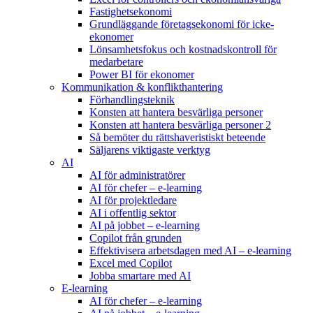
Fastighetsekonomi
Grundläggande företagsekonomi för icke-
ekonomer
Lönsamhetsfokus och kostnadskontroll för
medarbetare
Power BI för ekonomer
Kommunikation & konflikthantering
Förhandlingsteknik
Konsten att hantera besvärliga personer
Konsten att hantera besvärliga personer 2
Så bemöter du rättshaveristiskt beteende
Säljarens viktigaste verktyg
AI
AI för administratörer
AI för chefer – e-learning
AI för projektledare
AI i offentlig sektor
AI på jobbet – e-learning
Copilot från grunden
Effektivisera arbetsdagen med AI – e-learning
Excel med Copilot
Jobba smartare med AI
E-learning
AI för chefer – e-learning