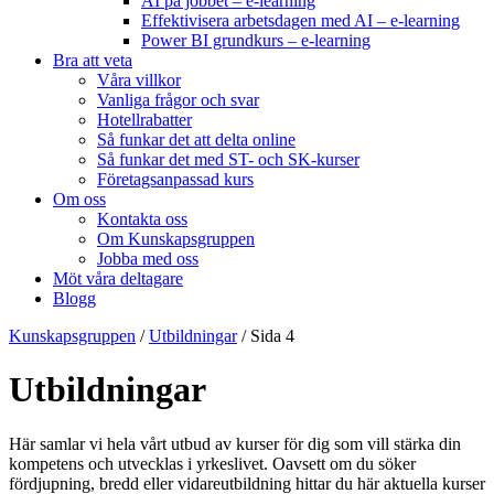
AI på jobbet – e-learning
Effektivisera arbetsdagen med AI – e-learning
Power BI grundkurs – e-learning
Bra att veta
Våra villkor
Vanliga frågor och svar
Hotellrabatter
Så funkar det att delta online
Så funkar det med ST- och SK-kurser
Företagsanpassad kurs
Om oss
Kontakta oss
Om Kunskapsgruppen
Jobba med oss
Möt våra deltagare
Blogg
Kunskapsgruppen
/
Utbildningar
/
Sida 4
Utbildningar
Här samlar vi hela vårt utbud av kurser för dig som vill stärka din
kompetens och utvecklas i yrkeslivet. Oavsett om du söker
fördjupning, bredd eller vidareutbildning hittar du här aktuella kurser