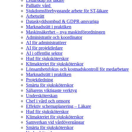
Ledarskap för läkare
Palliativ vård
Sjukdomsförebyggande arbete för ST-läkare
Arbetsrätt
Dataskyddsombud & GDPR-ansvariga
Marknadsrätt i praktiken
Maskinsäkerhet – nya maskinförordningen
Administratör och koordinator
AI för administratörer
AI för projektledare
AI i offentlig sektor
Hud för sjuksköterskor
Klimakteriet för sjuksköterskor
Lönsamhetsfokus och kostnadskontroll för medarbetare
Marknadsrätt i praktiken
Projektledning
Smärta för sjuksköterskor
Säljarens viktigaste verktyg
Undersköterskan
Chef i vård och omsorg
Effektiv schemaplanering – Läkare
Hud för sjuksköterskor
Klimakteriet för sjuksköterskor
Samverkan vid vårdövergångar
Smärta för sjuksköterskor