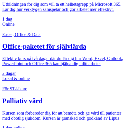
Utbildningen för dig som vill ta ett helhetsgrepp på Microsoft 365.
Lär dig hur verktygen samspelar och gör arbetet mer effektivt.
1 dag
Online
Excel, Office & Data
Office-paketet för självlärda
Effektiv kurs på två dagar där du lär dig hur Word, Excel, Outlook,
PowerPoint och Office 365 kan hjälpa dig i ditt arbete.
2 dagar
Lokal & online
För ST-läkare
Palliativ vård
Kursen som förbereder dig för att bemöta och ge vård till patienter
med obotlig sjukdom. Kursen är granskad och godkänd av Lipus
1 dag online