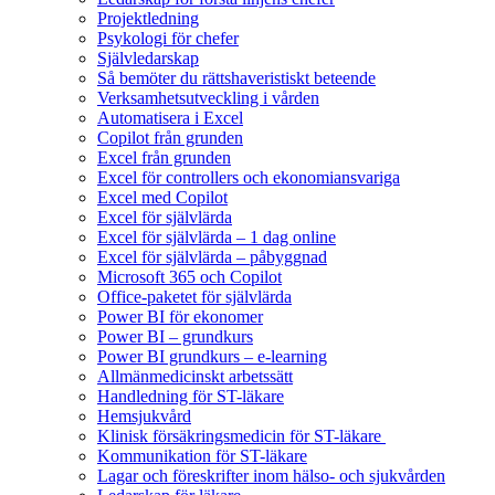
Projektledning
Psykologi för chefer
Självledarskap
Så bemöter du rättshaveristiskt beteende
Verksamhetsutveckling i vården
Automatisera i Excel
Copilot från grunden
Excel från grunden
Excel för controllers och ekonomiansvariga
Excel med Copilot
Excel för självlärda
Excel för självlärda – 1 dag online
Excel för självlärda – påbyggnad
Microsoft 365 och Copilot
Office-paketet för självlärda
Power BI för ekonomer
Power BI – grundkurs
Power BI grundkurs – e-learning
Allmänmedicinskt arbetssätt
Handledning för ST-läkare
Hemsjukvård
Klinisk försäkringsmedicin för ST-läkare
Kommunikation för ST-läkare
Lagar och föreskrifter inom hälso- och sjukvården