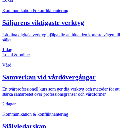
Lokal
Kommunikation & konflikthantering
Säljarens viktigaste verktyg
Låt dina digitala verktyg hjälpa dig att hitta den kortaste vägen till
säljet.
1 dag
Lokal & online
Vård
Samverkan vid vårdövergångar
En tvärprofessionell kurs som ger dig verktyg och metoder för att
stärka samarbetet över professionsgränser och vårdformer.
2 dagar
Kommunikation & konflikthantering
Självledarskap