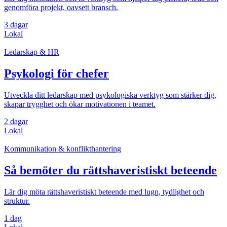
genomföra projekt, oavsett bransch.
3 dagar
Lokal
Ledarskap & HR
Psykologi för chefer
Utveckla ditt ledarskap med psykologiska verktyg som stärker dig,
skapar trygghet och ökar motivationen i teamet.
2 dagar
Lokal
Kommunikation & konflikthantering
Så bemöter du rättshaveristiskt beteende
Lär dig möta rättshaveristiskt beteende med lugn, tydlighet och
struktur.
1 dag