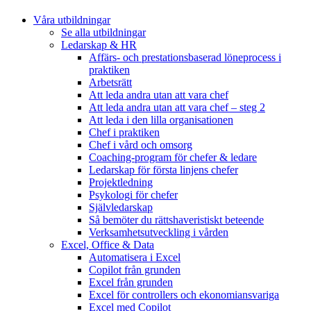
Våra utbildningar
Se alla utbildningar
Ledarskap & HR
Affärs- och prestationsbaserad löneprocess i
praktiken
Arbetsrätt
Att leda andra utan att vara chef
Att leda andra utan att vara chef – steg 2
Att leda i den lilla organisationen
Chef i praktiken
Chef i vård och omsorg
Coaching-program för chefer & ledare
Ledarskap för första linjens chefer
Projektledning
Psykologi för chefer
Självledarskap
Så bemöter du rättshaveristiskt beteende
Verksamhetsutveckling i vården
Excel, Office & Data
Automatisera i Excel
Copilot från grunden
Excel från grunden
Excel för controllers och ekonomiansvariga
Excel med Copilot