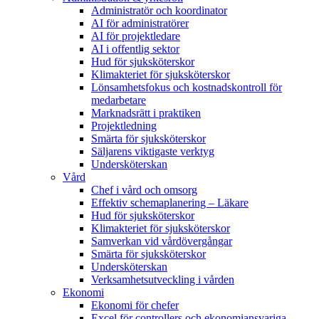
Administratör och koordinator
AI för administratörer
AI för projektledare
AI i offentlig sektor
Hud för sjuksköterskor
Klimakteriet för sjuksköterskor
Lönsamhetsfokus och kostnadskontroll för
medarbetare
Marknadsrätt i praktiken
Projektledning
Smärta för sjuksköterskor
Säljarens viktigaste verktyg
Undersköterskan
Vård
Chef i vård och omsorg
Effektiv schemaplanering – Läkare
Hud för sjuksköterskor
Klimakteriet för sjuksköterskor
Samverkan vid vårdövergångar
Smärta för sjuksköterskor
Undersköterskan
Verksamhetsutveckling i vården
Ekonomi
Ekonomi för chefer
Excel för controllers och ekonomiansvariga